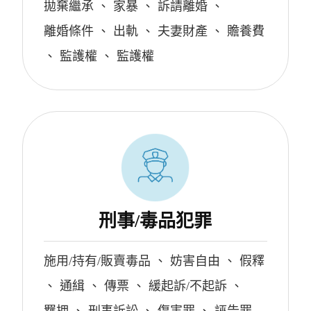
拋棄繼承
、
家暴
、
訴請離婚
、
離婚條件
、
出軌
、
夫妻財產
、
贍養費
、
監護權
、
監護權
刑事/毒品犯罪
施用/持有/販賣毒品
、
妨害自由
、
假釋
、
通緝
、
傳票
、
緩起訴/不起訴
、