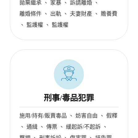
拋棄繼承
、
家暴
、
訴請離婚
、
離婚條件
、
出軌
、
夫妻財產
、
贍養費
、
監護權
、
監護權
刑事/毒品犯罪
施用/持有/販賣毒品
、
妨害自由
、
假釋
、
通緝
、
傳票
、
緩起訴/不起訴
、