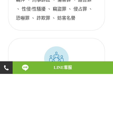
羈押
、
刑事訴訟
、
傷害罪
、
誣告罪
、
性侵/性騷擾
、
竊盜罪
、
侵占罪
、
恐嚇罪
、
詐欺罪
、
妨害名譽
LINE客服
勞資爭議
約聘人員
、
資遣
、
離職
、
加班
、
工會
、
特休
、
勞工請假
、
試用期
、
勞保
、
責任制
、
競業條款