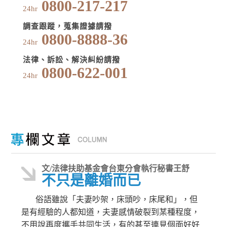
0800-217-217
24hr
調查跟蹤，蒐集證據請撥
0800-8888-36
24hr
法律、訴訟、解決糾紛請撥
0800-622-001
24hr
文/法律扶助基金會台東分會執行秘書王舒
不只是離婚而已
俗語雖說「夫妻吵架，床頭吵，床尾和」，但
是有經驗的人都知道，夫妻感情破裂到某種程度，
不用說再度攜手共同生活，有的甚至連見個面好好