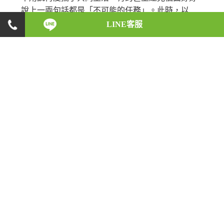
說上一兩句話都是「不可能的任務」。此時，以
「離婚」來切斷兩人之間的愛恨情仇時，有哪些事
LINE客服
情是應該一併講清楚的？
阿滿(化名)跟阿慶(化名)結婚十幾年了，兩人不
是沒有吵過架，但是阿慶這次吵著要把「那個女
人」帶回家住，實在讓阿滿忍無可忍，嚴詞拒絕
後，阿慶竟然提出離婚的要求，更讓阿滿心灰意
冷，也開始認真地思考離婚的問題，但是除了決心
放棄兩人的這段感情之外，兩個尚未成年的小孩要
歸誰、財產要怎麼分，阿麗完全沒有頭緒。
依我國民法規定，離婚有兩種方式，即協議離
婚與裁判離婚。協議離婚指的是，夫妻二人將談妥
的離婚條件記載於書面(也就是俗稱的「離婚協議
書」)，並請兩位證人在離婚協議書上簽名蓋章，隨
後夫妻再一起到戶籍所在地之戶政事務所辦理離婚
登記，離婚即生效力。裁判離婚則是指，夫妻之一