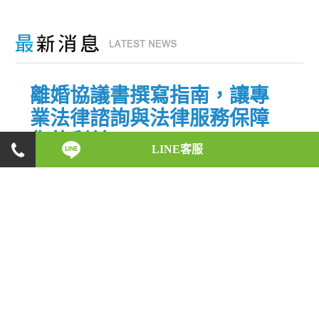
離婚協議書撰寫指南，讓專
業法律諮詢與法律服務保障
您的利益
LINE客服
2023-06-08
在離婚過程中，離婚協議書是一份極其重要的文
件，它將直接影響您和前配偶在財產分割、子女撫
養等方面的權益。為了確保您的利益得到充分保
障，我們將為您提供專業的法律諮詢與法律服務，
並推薦自家商品，以助您在撰寫離婚協議書時獲得
最佳支援。 一、離婚協議書的重要性 離婚協議書對
於確保離婚後雙方權益至關重要。透過離婚…