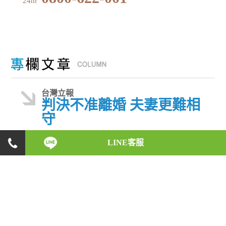
24hr
台灣立報
判決不准離婚 夫妻更難相
守
日前夏姿小開王子豪向台中地院起訴請求裁判離
LINE客服
婚，希望結束與台中縣議員王加佳的婚姻。不過法
官卻駁回王子豪的離婚訴求。台北市女性權益促進
會代理秘書長鄭凱榕指出，經過裁判無法離婚，婚
姻恐怕更難維繫。
王子豪訴請離婚的理由是與王加佳認識不深就閃電