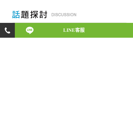
LINE客服
身為一位徵信執業人員，在初入徵信業之時，會碰
上什麼樣的反對與阻力，是什麼原因讓他們如此義
無反顧，願意承受這些壓力，盡心地完成每一位委
託人的請託；而在業務執行的時候，又會遇上什麼
樣的突發狀況，又是如何巧妙地化解危機。徵信執
業人員的酸甜苦辣，將一一在此呈現！