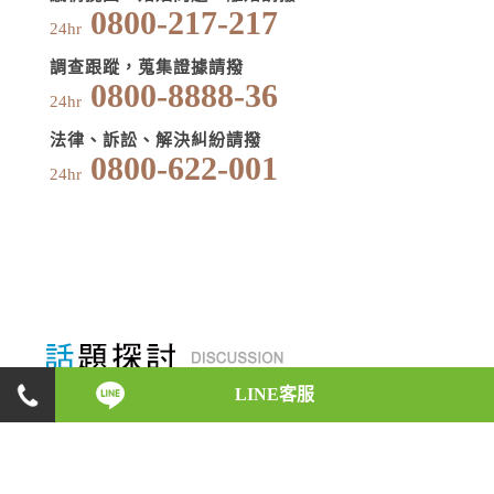
0800-217-217
24hr
調查跟蹤，蒐集證據請撥
0800-8888-36
24hr
法律、訴訟、解決糾紛請撥
0800-622-001
24hr
LINE客服
身為一位徵信執業人員，在初入徵信業之時，會碰
上什麼樣的反對與阻力，是什麼原因讓他們如此義