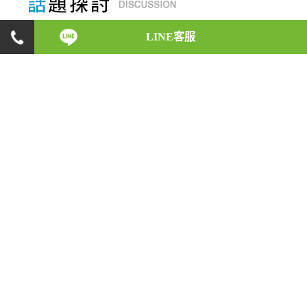
LINE客服
身為一位徵信執業人員，在初入徵信業之時，會碰
上什麼樣的反對與阻力，是什麼原因讓他們如此義
無反顧，願意承受這些壓力，盡心地完成每一位委
託人的請託；而在業務執行的時候，又會遇上什麼
樣的突發狀況，又是如何巧妙地化解危機。徵信執
業人員的酸甜苦辣，將一一在此呈現！