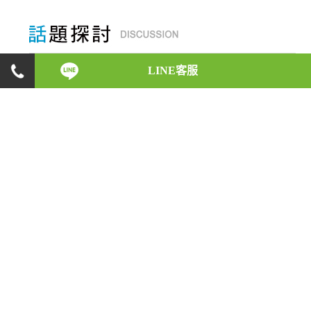
LINE客服
身為一位徵信執業人員，在初入徵信業之時，會碰
上什麼樣的反對與阻力，是什麼原因讓他們如此義
無反顧，願意承受這些壓力，盡心地完成每一位委
託人的請託；而在業務執行的時候，又會遇上什麼
樣的突發狀況，又是如何巧妙地化解危機。徵信執
業人員的酸甜苦辣，將一一在此呈現！