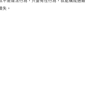
就不是違法行為，只要有性行為，就能構成通姦
償失。
不夠的情況下，可能有觸法行為，或是蒐集證據無
能遇到許多問題，像是跟蹤被發現，或是沒有專業
自己被告，這樣的情況，我想任何人都不想遭遇
詢設有專業團隊，是政府合法立案，多年的辦事經
問題，讓委託人能放心委託。
秘密，可處3年以下有期徒刑，或是30萬元以下罰
或是侵入民宅，最後證據還可能被判無效，就算兩
及警方的陪同下抓姦，才是最有保障的方法，可以