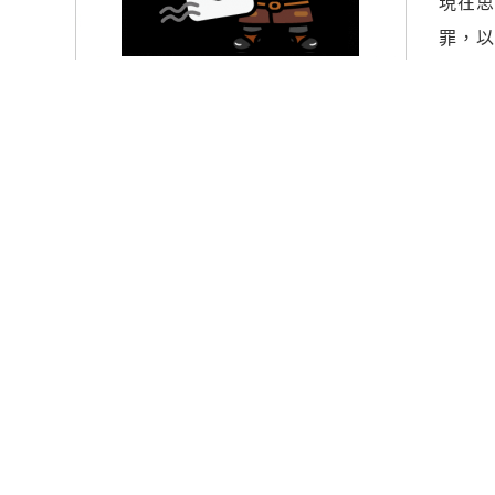
現在
罪，
現在
效，
儀器
到，
驗，
法
無條件
金。
人是
知道