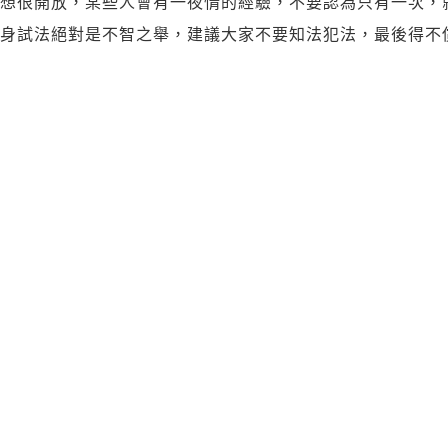
思想很開放，某些人會有一夜情的經驗，不要認為只有一次，
以身試法絕對是不智之舉，建議大家不要知法犯法，最後得不
外遇事件頻傳，許多人都會抓姦自保權益，但是，在專業知識
所有辛苦都白忙一場。遇到配偶外遇時，自行調查或抓姦，可
，甚至是抓姦失敗，還吃上官司，明明是對方外遇，最後卻是
所以離婚法律諮詢建議您，可以委託專業來執行，離婚法律諮
能處理所有突發狀況，
離婚法律諮詢
，也能免費回答所有法律
律諮詢免費專家論述
偷拍他人非公開活動或言論，甚至是身體隱私部位，屬於妨害
許多人自行抓姦，是到對方住所，因此可能觸犯妨害秘密罪，
在車震通姦，也一樣可能會觸法，
離婚法律諮詢
建議，在專人
何種行為違法，不會讓委託人有觸法行為。