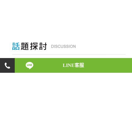
身為一位徵信執業人員，在初入徵信業之時，會碰
LINE客服
上什麼樣的反對與阻力，是什麼原因讓他們如此義
無反顧，願意承受這些壓力，盡心地完成每一位委
託人的請託；而在業務執行的時候，又會遇上什麼
樣的突發狀況，又是如何巧妙地化解危機。徵信執
業人員的酸甜苦辣，將一一在此呈現！