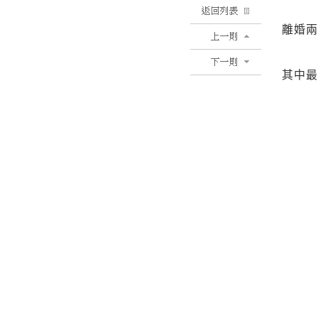
離婚兩
其中
果離
尤其
離婚後
雖然
一般
往往
台北