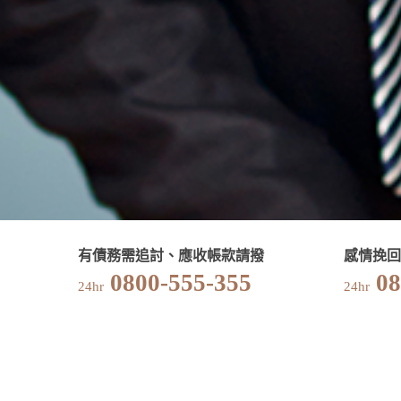
有債務需追討、應收帳款請撥
感情挽回
0800-555-355
08
24hr
24hr