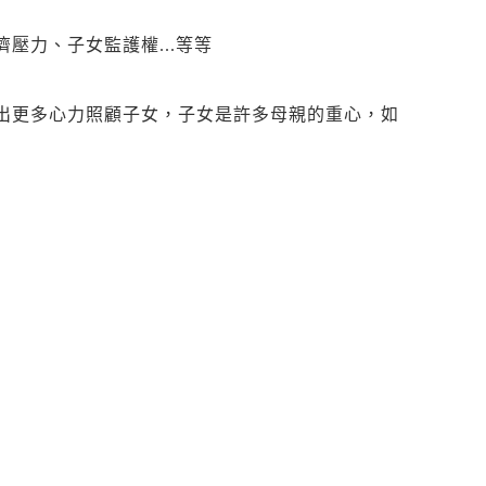
壓力、子女監護權...等等
出更多心力照顧子女，子女是許多母親的重心，如
、委屈自己繼續在不快樂的婚姻之中。
受丈夫外遇、家暴的痛苦想要離婚，但是卻又擔心
遠遠高於父親，但是這樣的數據並不能證明女性在
暴者有九成以上為男性，像這種情形，子女監護權
般的情況下，女性爭取子女監護權相當不利；許多