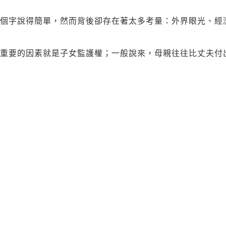
個字說得簡單，然而背後卻存在著太多考量：外界眼光、經濟
最重要的因素就是子女監護權；一般說來，母親往往比丈夫付
婚可能會失去子女監護權，那麼許多婦女朋友寧願選擇不離婚
許多婦女結婚後就在家相夫教子，脫離社會這麼多年，即使遭
難以在社會上找到一份足以養活自己和子女的工作...
根據司法院的統計，夫妻離婚時，母親取得子女監護權的比例
情況爭取子女監護權較為有利；例如因家暴而離婚的案件，施
不會判給有家暴史的父親。
市女性權益促進會理事長，同時也是律師的吳宜臻指出：在一