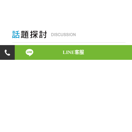
身為一位徵信執業人員，在初入徵信業之時，會碰
LINE客服
上什麼樣的反對與阻力，是什麼原因讓他們如此義
無反顧，願意承受這些壓力，盡心地完成每一位委
託人的請託；而在業務執行的時候，又會遇上什麼
樣的突發狀況，又是如何巧妙地化解危機。徵信執
業人員的酸甜苦辣，將一一在此呈現！