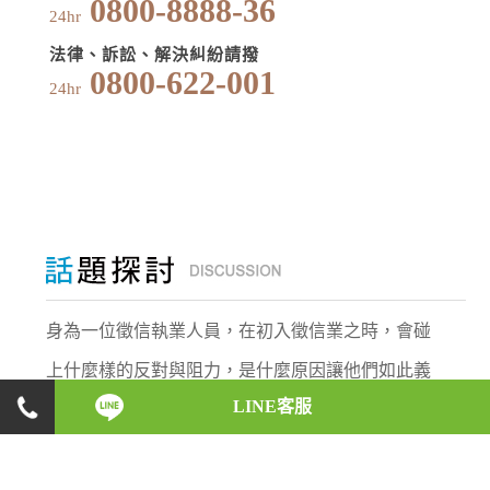
0800-8888-36
24hr
法律、訴訟、解決糾紛請撥
0800-622-001
24hr
身為一位徵信執業人員，在初入徵信業之時，會碰
上什麼樣的反對與阻力，是什麼原因讓他們如此義
LINE客服
無反顧，願意承受這些壓力，盡心地完成每一位委
託人的請託；而在業務執行的時候，又會遇上什麼
樣的突發狀況，又是如何巧妙地化解危機。徵信執