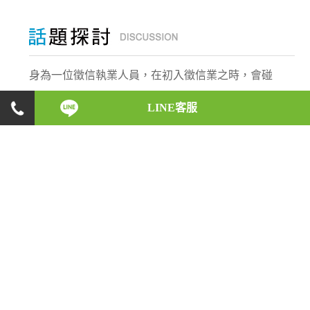
身為一位徵信執業人員，在初入徵信業之時，會碰
上什麼樣的反對與阻力，是什麼原因讓他們如此義
LINE客服
無反顧，願意承受這些壓力，盡心地完成每一位委
託人的請託；而在業務執行的時候，又會遇上什麼
樣的突發狀況，又是如何巧妙地化解危機。徵信執
業人員的酸甜苦辣，將一一在此呈現！