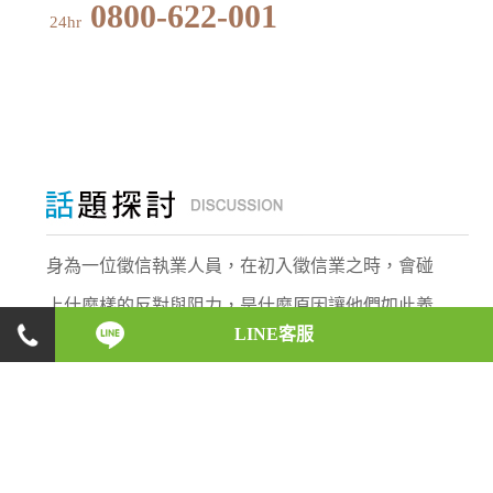
0800-622-001
24hr
身為一位徵信執業人員，在初入徵信業之時，會碰
上什麼樣的反對與阻力，是什麼原因讓他們如此義
LINE客服
無反顧，願意承受這些壓力，盡心地完成每一位委
託人的請託；而在業務執行的時候，又會遇上什麼
樣的突發狀況，又是如何巧妙地化解危機。徵信執
業人員的酸甜苦辣，將一一在此呈現！