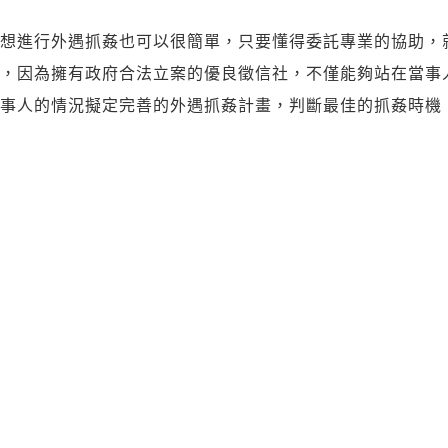
要想進行外遇抓姦也可以很簡單，只要懂得委託專業的協助，
業，因為擁有政府合法立案的優良徵信社，不僅能夠站在當事
當事人的情況擬定完善的外遇抓姦計畫，判斷最佳的抓姦時機
事人的心理諮商師，在安撫當事人的情緒之餘，也同時協助當
婚姻權益。
張婚姻正義，您需要專業的徵信社協助
是大多數人面對外遇的做法，但是沒有專業法律知識，又不熟
，更會因為錯誤的外遇抓姦行動，而讓自己背負法律上的刑責
避免權益的損失。
可以為自己爭取權益，又能夠站在自己立場著想的專家，又該