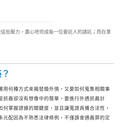
受這些壓力，盡心地完成每一位委託人的請託；而在業
！
姦？
運用何種方式來揭發婚外情，又要如何蒐集相關事
是抓姦卻沒有想像中的簡單，要進行外遇抓姦計
如何掌握證據的關鍵度，並且讓蒐證具備合法性，
多元配因為不熟悉法律條例，不僅誤會通姦罪的定