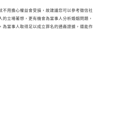
就不用擔心權益會受損，故建議您可以參考徵信社
人的立場著想，更有機會為當事人分析婚姻問題，
，為當事人取得足以成立罪名的通姦證據，還能作
事人改善自己的婚姻生活，並透過司法途徑為自己
悉抓姦技巧，其實多半的元配很難為自己伸張婚姻
，所以這時候就需要委託真正的專家來協助自己，
上哪尋找呢？推薦您可以相信徵信社的專業，因為