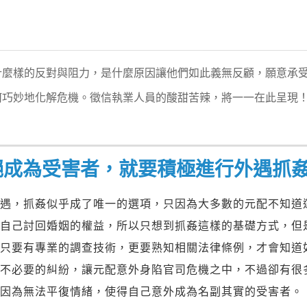
什麼樣的反對與阻力，是什麼原因讓他們如此義無反顧，願意承
何巧妙地化解危機。徵信執業人員的酸甜苦辣，將一一在此呈現
絕成為受害者，就要積極進行外遇抓
外遇，抓姦似乎成了唯一的選項，只因為大多數的元配不知道
為自己討回婚姻的權益，所以只想到抓姦這樣的基礎方式，但
不只要有專業的調查技術，更要熟知相關法律條例，才會知道
免不必要的糾紛，讓元配意外身陷官司危機之中，不過卻有很
更因為無法平復情緒，使得自己意外成為名副其實的受害者。