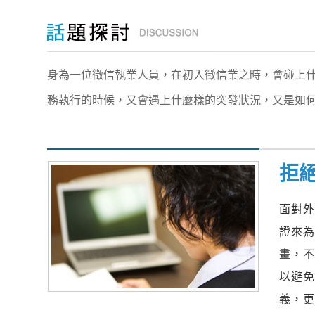
身為一位徵信執業人員，在初入徵信業之時，會碰上
務執行的時候，又會遇上什麼樣的突發狀況，又是如
拒
面對
證來
畫，
以避
義，