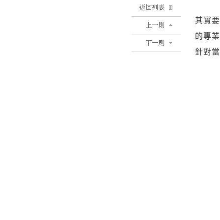
其實
的專
針對
為當
討回
伸
抓姦
正義
才能
但是