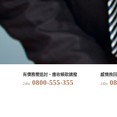
有債務需追討、應收帳款請撥
感情挽回
0800-555-355
08
24hr
24hr