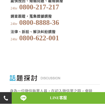
感情挽回、婚姻問題、離婚請撥
0800-217-217
24hr
調查跟蹤，蒐集證據請撥
0800-8888-36
24hr
法律、訴訟、解決糾紛請撥
0800-622-001
24hr
身為一位徵信執業人員，在初入徵信業之時，會碰
LINE客服
上什麼樣的反對與阻力，是什麼原因讓他們如此義