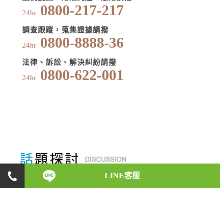
0800-217-217
24hr
調查跟蹤，蒐集證據請撥
0800-8888-36
24hr
法律、訴訟、解決糾紛請撥
0800-622-001
24hr
LINE客服
身為一位徵信執業人員，在初入徵信業之時，會碰
上什麼樣的反對與阻力，是什麼原因讓他們如此義