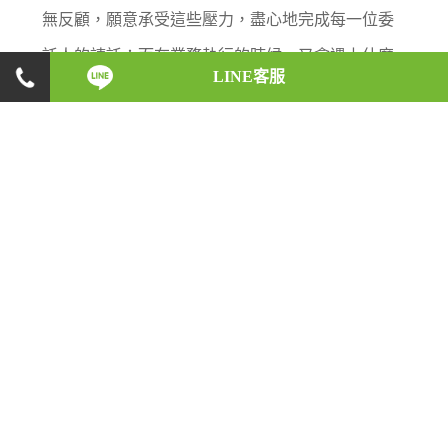
無反顧，願意承受這些壓力，盡心地完成每一位委
託人的請託；而在業務執行的時候，又會遇上什麼
LINE客服
樣的突發狀況，又是如何巧妙地化解危機。徵信執
業人員的酸甜苦辣，將一一在此呈現！
【法律諮詢】離婚前妻有外遇，因
證
楊姓婦人在與丈夫離婚後，向前夫坦承在