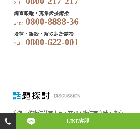
0800-217-217
24hr
調查跟蹤，蒐集證據請撥
0800-8888-36
24hr
法律、訴訟、解決糾紛請撥
0800-622-001
24hr
身為一位徵信執業人員，在初入徵信業之時，會碰
LINE客服
上什麼樣的反對與阻力，是什麼原因讓他們如此義
無反顧，願意承受這些壓力，盡心地完成每一位委