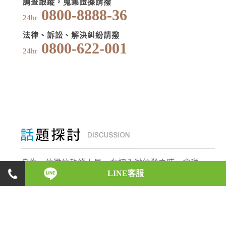
調查跟蹤，蒐集證據請撥
0800-8888-36
24hr
法律、訴訟、解決糾紛請撥
0800-622-001
24hr
身為一位徵信執業人員，在初入徵信業之時，會碰
LINE客服
上什麼樣的反對與阻力，是什麼原因讓他們如此義
無反顧，願意承受這些壓力，盡心地完成每一位委
託人的請託；而在業務執行的時候，又會遇上什麼