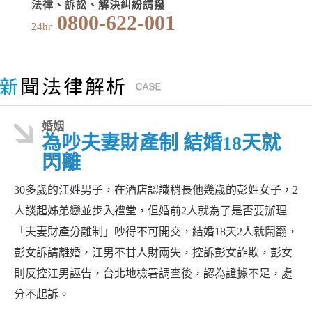
法律、訴訟、解決糾紛請撥
0800-622-001
24hr
婚姻
為吵夫妻財產制 結婚18天就
閃離
30多歲的江姓男子，在酒店認識稍長他幾歲的彭姓女子，2
人談起姊弟戀並步入禮堂，但婚前2人就為了是否要辦理
「夫妻財產分離制」吵得不可開交，結婚18天2人就鬧翻，
彭女訴請離婚，江男不甘人財兩失，控訴彭女詐欺，彭女
則反控江男誣告，台北地檢署調查後，認為證據不足，處
分不起訴。