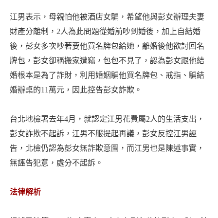
江男表示，母親怕他被酒店女騙，希望他與彭女辦理夫妻
財產分離制，2人為此問題從婚前吵到婚後，加上自結婚
後，彭女多次吵著要他買名牌包給她，離婚後他欲討回名
牌包，彭女卻稱搬家遭竊，包包不見了，認為彭女跟他結
婚根本是為了詐財，利用婚姻騙他買名牌包、戒指、騙結
婚辦桌的11萬元，因此控告彭女詐欺。
台北地檢署去年4月，就認定江男花費屬2人的生活支出，
彭女詐欺不起訴，江男不服提起再議，彭女反控江男誣
告，北檢仍認為彭女無詐欺意圖，而江男也是陳述事實，
無誣告犯意，處分不起訴。
法律解析