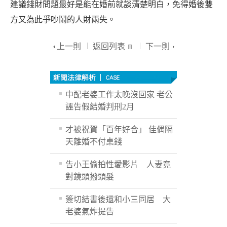
建議錢財問題最好是能在婚前就談清楚明白，免得婚後雙
方又為此爭吵鬧的人財兩失。
上一則
返回列表
下一則
中配老婆工作太晚沒回家 老公
誣告假結婚判刑2月
才被祝賀「百年好合」 佳偶隔
天離婚不付桌錢
告小王偷拍性愛影片 人妻竟
對鏡頭撥頭髮
簽切結書後還和小三同居 大
老婆氣炸提告