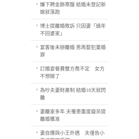
嫌下聘金飾寒酸 結婚未登記新
娘就落跑
博士提離婚敗訴 只因妻「過年
不回婆家」
宴客後未辦離婚 男再娶犯重婚
罪
訂婚宴餐費雙方喬不定 女方
不想嫁了
為吵夫妻財產制 結婚18天就閃
離
妻離家多年 夫罹患重度癡呆提
離婚獲准
妻自爆與小王外遇 夫僅告小