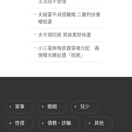
王法院不受理
夫疑妻不貞提離婚 二審判扶養
權給妻
夫不堪同居 男挨罵怒休妻
小三毫無悔意囂張嗆元配 姦
情曝光瞎扯遭「撿屍」
家事
婚姻
兒少
性侵
債務、詐騙
其他