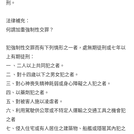
刑。
法律補充：
何謂加重強制性交罪？
犯強制性交罪而有下列情形之一者，處無期徒刑或七年以
上有期徒刑：
一 、二人以上共同犯之者。
二 、對十四歲以下之男女犯之者。
三、對心神喪失精神耗弱或身心障礙之人犯之者。
四、以藥劑犯之者。
五、對被害人施以凌虐者。
六、利用駕駛供公眾或不特定人運輸之交通工具之機會犯
之者
七、侵入住宅或有人居住之建築物、船艦或隱匿其內犯之