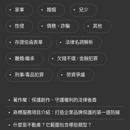
家事
婚姻
兒少
性侵
債務、詐騙
其他
存證信函表單
法律名詞解析
離婚/繼承
欠錢不還 / 金融犯罪
刑事/毒品犯罪
勞資爭議
著作權：保護創作、守護權利的法律後盾
商標服務項目介紹：打造企業品牌保護的第一道防線
什麼是不動產？它範圍包含哪些類型？