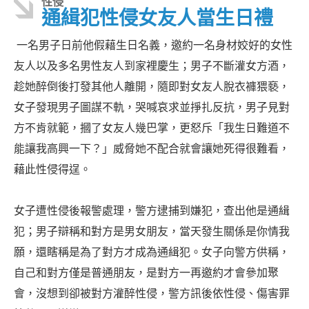
性侵
通緝犯性侵女友人當生日禮
一名男子日前他假藉生日名義，邀約一名身材姣好的女性
友人以及多名男性友人到家裡慶生；男子不斷灌女方酒，
趁她醉倒後打發其他人離開，隨即對女友人脫衣褲猥褻，
女子發現男子圖謀不軌，哭喊哀求並掙扎反抗，男子見對
方不肯就範，摑了女友人幾巴掌，更怒斥「我生日難道不
能讓我高興一下？」威脅她不配合就會讓她死得很難看，
藉此性侵得逞。
女子遭性侵後報警處理，警方逮捕到嫌犯，查出他是通緝
犯；男子辯稱和對方是男女朋友，當天發生關係是你情我
願，還瞎稱是為了對方才成為通緝犯。女子向警方供稱，
自己和對方僅是普通朋友，是對方一再邀約才會參加聚
會，沒想到卻被對方灌醉性侵，警方訊後依性侵、傷害罪