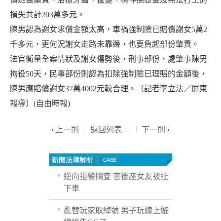
損失共計203萬多元。
陳男認為謝女求償金額太高，車禍強制險已賠償謝女5萬2
千多元，更何況謝女走路未靠邊，也要負起部份肇責。
法官衡量全案情狀及謝女傷勢後，刑事部份，處肇事陳男
拘役50天，民事部份則認為扣除強制險已理賠的金額後，
陳男應賠償謝女37萬4002元較合理。〔記者李立法／屏東
報導〕(自由時報)
上一則
返回列表
下一則
逆向拒警攔查 害後座女友被扯
下車
亂替玩家取綽號 男子玩線上遊