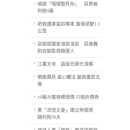
嗆鄰「慢慢整死你」 惡男被
判賠9萬
把救護車當前導車 囂張逆駛1.5
公里
惡鄰居隨意潑屎潑尿 惡臭難
耐自裝監視器逮人
江蕙太夯 盜版光碟也漲價
網路賣菸 當心觸法 最高重罰五
萬
19萬元電視標錯價 只賠折價券
罵「流氓主委」還公佈個資
婦判拘30天