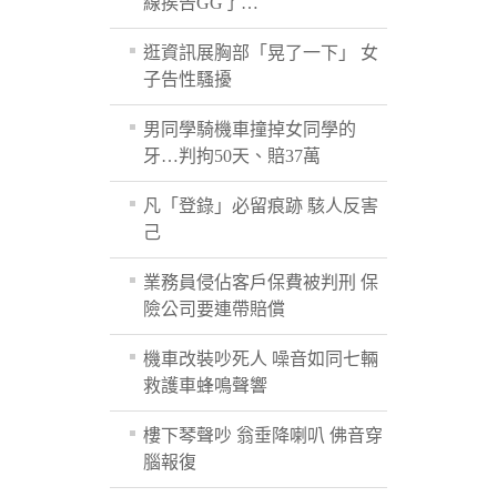
線挨告GG了…
逛資訊展胸部「晃了一下」 女
子告性騷擾
男同學騎機車撞掉女同學的
牙…判拘50天、賠37萬
凡「登錄」必留痕跡 駭人反害
己
業務員侵佔客戶保費被判刑 保
險公司要連帶賠償
機車改裝吵死人 噪音如同七輛
救護車蜂鳴聲響
樓下琴聲吵 翁垂降喇叭 佛音穿
腦報復