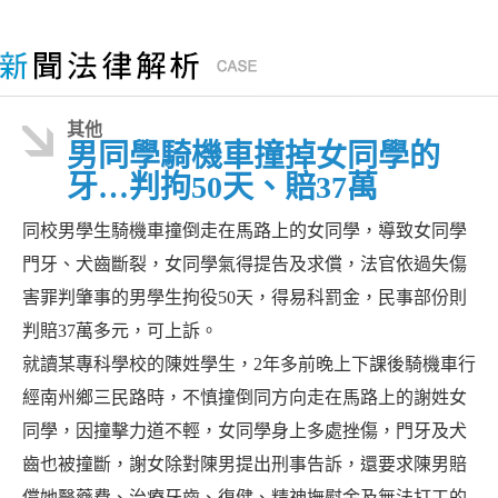
其他
男同學騎機車撞掉女同學的
牙…判拘50天、賠37萬
同校男學生騎機車撞倒走在馬路上的女同學，導致女同學
門牙、犬齒斷裂，女同學氣得提告及求償，法官依過失傷
害罪判肇事的男學生拘役50天，得易科罰金，民事部份則
判賠37萬多元，可上訴。
就讀某專科學校的陳姓學生，2年多前晚上下課後騎機車行
經南州鄉三民路時，不慎撞倒同方向走在馬路上的謝姓女
同學，因撞擊力道不輕，女同學身上多處挫傷，門牙及犬
齒也被撞斷，謝女除對陳男提出刑事告訴，還要求陳男賠
償她醫藥費、治療牙齒、復健、精神撫慰金及無法打工的