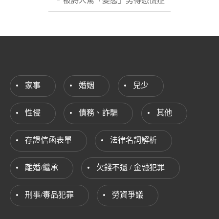
被詩人罵「變態」男得恐慌症
家事
婚姻
兒少
性侵
債務、詐騙
其他
存證信函表單
法律名詞解析
離婚/繼承
欠錢不還 / 金融犯罪
刑事/毒品犯罪
勞資爭議