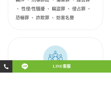
羈押
、
刑事訴訟
、
傷害罪
、
誣告罪
、
性侵/性騷擾
、
竊盜罪
、
侵占罪
、
恐嚇罪
、
詐欺罪
、
妨害名譽
LINE客服
勞資爭議
約聘人員
、
資遣
、
離職
、
加班
、
工會
、
特休
、
勞工請假
、
試用期
、
勞保
、
責任制
、
競業條款