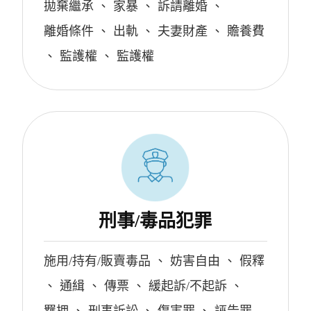
拋棄繼承
、
家暴
、
訴請離婚
、
離婚條件
、
出軌
、
夫妻財產
、
贍養費
、
監護權
、
監護權
刑事/毒品犯罪
施用/持有/販賣毒品
、
妨害自由
、
假釋
、
通緝
、
傳票
、
緩起訴/不起訴
、