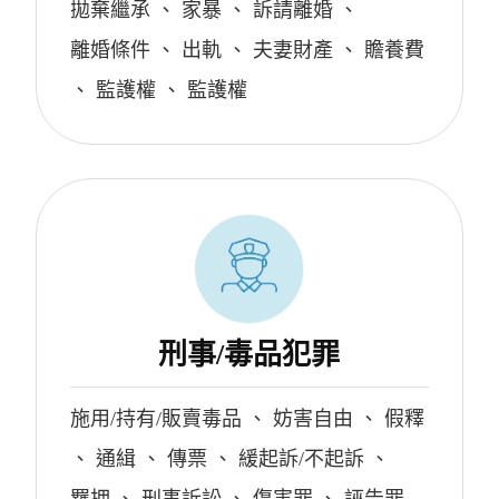
拋棄繼承
、
家暴
、
訴請離婚
、
離婚條件
、
出軌
、
夫妻財產
、
贍養費
、
監護權
、
監護權
刑事/毒品犯罪
施用/持有/販賣毒品
、
妨害自由
、
假釋
、
通緝
、
傳票
、
緩起訴/不起訴
、