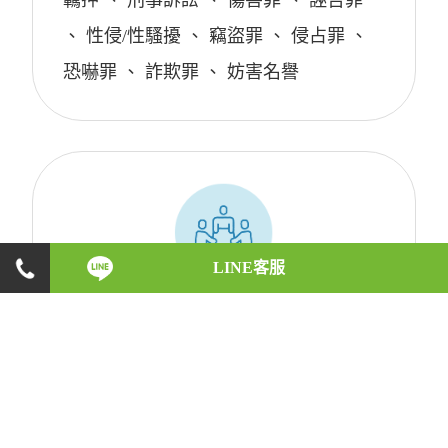
羈押
、
刑事訴訟
、
傷害罪
、
誣告罪
、
性侵/性騷擾
、
竊盜罪
、
侵占罪
、
恐嚇罪
、
詐欺罪
、
妨害名譽
LINE客服
勞資爭議
約聘人員
、
資遣
、
離職
、
加班
、
工會
、
特休
、
勞工請假
、
試用期
、
勞保
、
責任制
、
競業條款