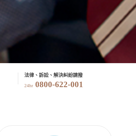
法律、訴訟、解決糾紛請撥
0800-622-001
24hr