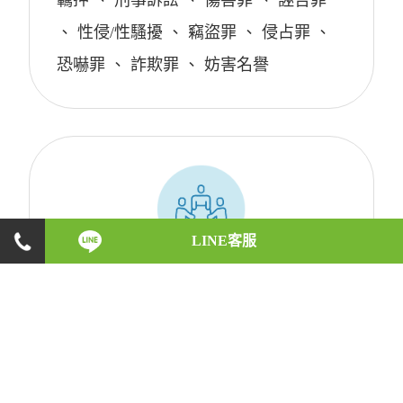
羈押
、
刑事訴訟
、
傷害罪
、
誣告罪
、
性侵/性騷擾
、
竊盜罪
、
侵占罪
、
恐嚇罪
、
詐欺罪
、
妨害名譽
LINE客服
勞資爭議
約聘人員
、
資遣
、
離職
、
加班
、
工會
、
特休
、
勞工請假
、
試用期
、
勞保
、
責任制
、
競業條款