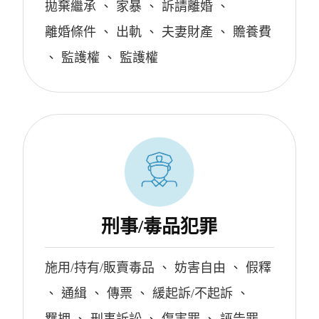
拋棄繼承
、
家暴
、
訴請離婚
、
離婚條件
、
出軌
、
夫妻財產
、
贍養費
、
監護權
、
監護權
刑事/毒品犯罪
施用/持有/販賣毒品
、
妨害自由
、
假釋
、
通緝
、
傳票
、
緩起訴/不起訴
、